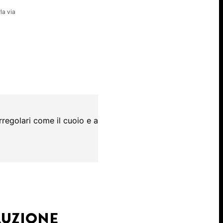
la via
rregolari come il cuoio e altri
LUZIONE