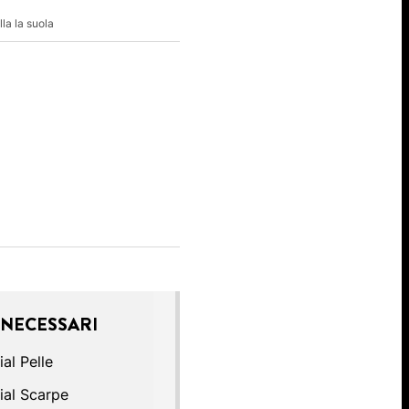
lla la suola
 NECESSARI
al Pelle
ial Scarpe