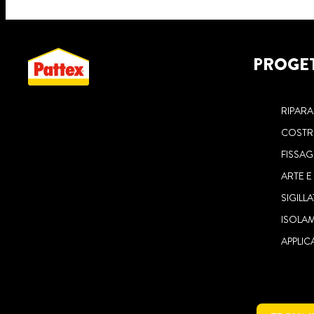
PROGE
RIPAR
COSTR
FISSA
ARTE E
SIGILL
ISOLA
APPLIC