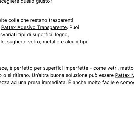
scegliere quello giusto?
te colle che restano trasparenti
i
Pattex Adesivo Transparente
. Puoi
ariati tipi di superfici: legno,
lle, sughero, vetro, metallo e alcuni tipi
vece, è perfetto per superfici imperfette -​ come vetri, matt
 o si ritirano. Un’altra buona soluzione può essere
Pattex M
tezza ad una presa immediata. È anche molto facile e como