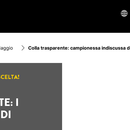
laggio
Colla trasparente: ​c​ampionessa indiscussa deg
SCELTA!
 ​I​
DI