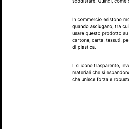
soddisfare. Quindi, come 
In commercio esistono mol
quando asciugano, tra cu
usare questo prodotto su sv
cartone, carta, tessuti, pe
di plastica.
Il silicone trasparente, in
materiali che si espandono
che unisce forza e robus