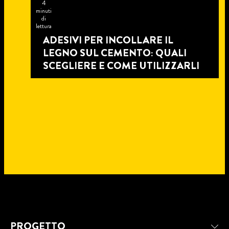
4
minuti
di
lettura
ADESIVI PER INCOLLARE IL
LEGNO SUL CEMENTO: QUALI
SCEGLIERE E COME UTILIZZARLI
5
minuti
8
PROGETTO
di