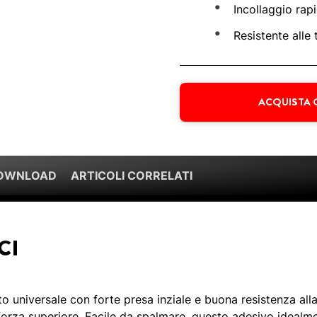
Incollaggio rap
Resistente alle
ACQUISTA 
DOWNLOAD
ARTICOLI CORRELATI
CI
o universale con forte presa inziale e buona resistenza all
forza superiore. Facile da spalmare, questo adesivo idealm