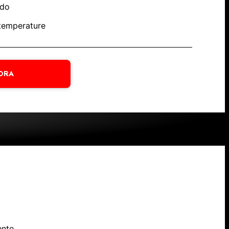
ido
 temperature
ORA
a
ente