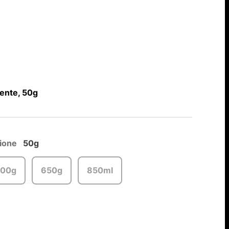
ente, 50g
ione
50g
00g
650g
850ml