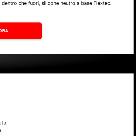
a dentro che fuori, silicone neutro a base Flextec.
ORA
ato
a