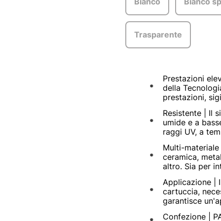
Bianco
Bianco s
Trasparente
Prestazioni ele
della Tecnologia
prestazioni, sigi
Resistente | Il 
umide e a basse 
raggi UV, a te
Multi-materiale |
ceramica, metal
altro. Sia per in
Applicazione | I
cartuccia, nece
garantisce un'a
Confezione | PAT