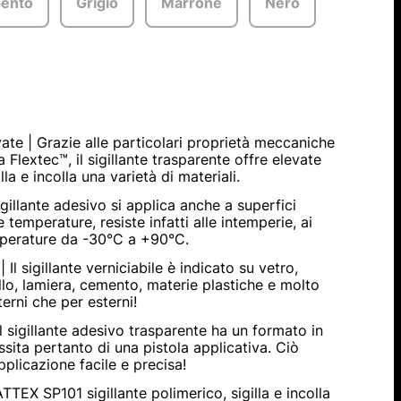
pento
Grigio
Marrone
Nero
vate | Grazie alle particolari proprietà meccaniche
 Flextec™, il sigillante trasparente offre elevate
lla e incolla una varietà di materiali.
sigillante adesivo si applica anche a superfici
temperature, resiste infatti alle intemperie, ai
mperature da -30°C a +90°C.
 Il sigillante verniciabile è indicato su vetro,
lo, lamiera, cemento, materie plastiche e molto
terni che per esterni!
l sigillante adesivo trasparente ha un formato in
ssita pertanto di una pistola applicativa. Ciò
pplicazione facile e precisa!
TEX SP101 sigillante polimerico, sigilla e incolla