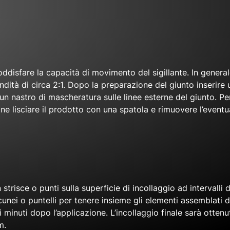
ddisfare la capacità di movimento del sigillante. In genera
tà di circa 2:1. Dopo la preparazione del giunto inserire u
e un nastro di mascheratura sulle linee esterne del giunto. P
nfine lisciare il prodotto con una spatola e rimuovere l’even
risce o punti sulla superficie di incollaggio ad intervalli 
cunei o puntelli per tenere insieme gli elementi assemblati 
 minuti dopo l’applicazione. L’incollaggio finale sarà otten
m.