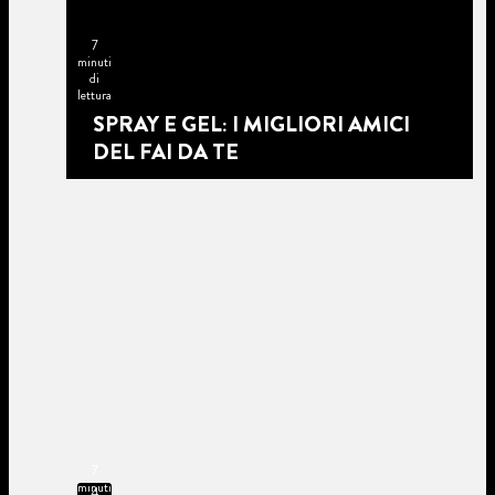
7
minuti
di
lettura
SPRAY E GEL: I MIGLIORI AMICI
DEL FAI DA TE
7
minuti
4