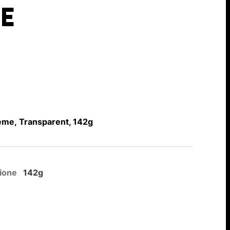
E
eme, Transparent, 142g
ione
142g