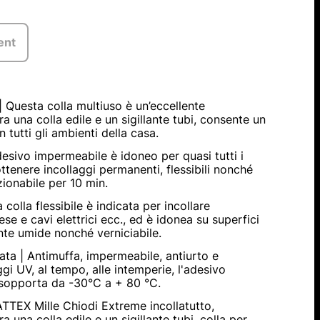
ent
| Questa colla multiuso è un’eccellente
a una colla edile e un sigillante tubi, consente un
n tutti gli ambienti della casa.
adesivo impermeabile è idoneo per quasi tutti i
ottenere incollaggi permanenti, flessibili nonché
zionabile per 10 min.
a colla flessibile è indicata per incollare
se e cavi elettrici ecc., ed è idonea su superfici
e umide nonché verniciabile.
ata | Antimuffa, impermeabile, antiurto e
ggi UV, al tempo, alle intemperie, l'adesivo
 sopporta da -30°C a + 80 °C.
TTEX Mille Chiodi Extreme incollatutto,
 una colla edile e un sigillante tubi, colla per