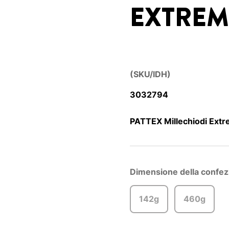
EXTREM
(SKU/IDH)
3032794
PATTEX Millechiodi Extr
Dimensione della confez
142g
460g