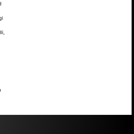
d
gi
li,
a