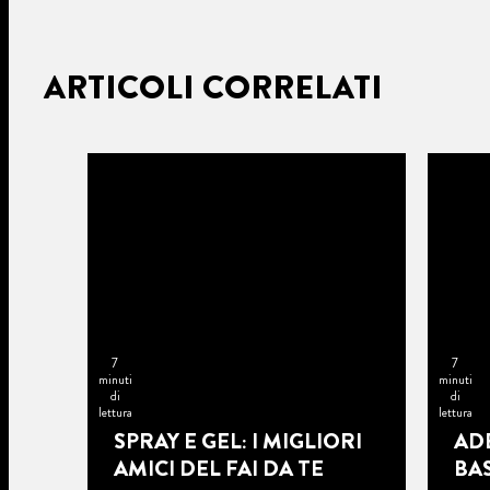
ARTICOLI CORRELATI
7
7
minuti
minuti
di
di
lettura
lettura
SPRAY E GEL: I MIGLIORI
ADE
AMICI DEL FAI DA TE
BAS