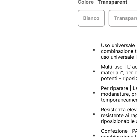
Colore
Transparent
Bianco
Transpar
Uso universale 
combinazione tr
uso universale i
Multi-uso | L’ 
materiali*, per 
potenti - riposi
Per riparare | L
modanature, pre
temporaneament
Resistenza elev
resistente ai ra
riposizionabile
Confezione | PA
combinazione tra