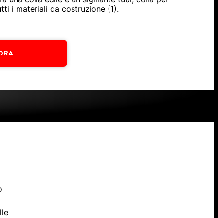
tti i materiali da costruzione (1).
ORA
o
lle