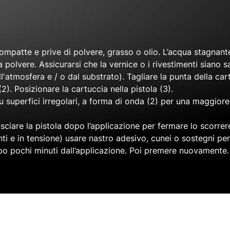
 compatte e prive di polvere, grasso o olio. L’acqua stagnan
 polvere. Assicurarsi che la vernice o i rivestimenti siano s
'atmosfera e / o dal substrato). Tagliare la punta della cartuc
2). Posizionare la cartuccia nella pistola (3).
su superfici irregolari, a forma di onda (2) per una maggiore 
lasciare la pistola dopo l’applicazione per fermare lo scorre
ti e in tensione) usare nastro adesivo, cunei o sostegni per
opo pochi minuti dall’applicazione. Poi premere nuovamente.