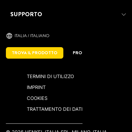
Adesivo sigillante di montaggio. Incolla,
SUPPORTO
fissa e sigilla anche su superfici umide.
Ideale per incollaggi elastici
ITALIA / ITALIANO
TROVA IL PRODOTTO
PRO
TERMINI DI UTILIZZO
IMPRINT
COOKIES
TRATTAMENTO DEI DATI