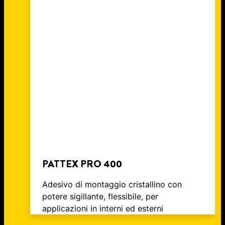
COME INCOLLARE IL VETRO:
di
QUALE ADESIVO UTILIZZARE?
ALLA STANZA
lettura
COME RIPARARE UN VETRO
CONSIGLI E PRODOTTI PER OGNI
COME INCOLLARE IL
SCHEGGIATO: È TUTTO NELLE
LAVORO
POLISTIROLO: TUTTO QUELLO
TUE MANI!
CHE DEVI SAPERE
PATTEX PRO 400
Adesivo di montaggio cristallino con
potere sigillante, flessibile, per
applicazioni in interni ed esterni