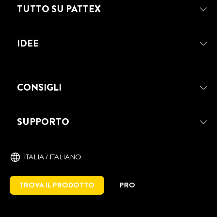
TUTTO SU PATTEX
IDEE
CONSIGLI
PATTEX SILICONE UNIVERSALE
Pattex Silicone Universale è adatto a
SUPPORTO
diverse applicazioni, perfetto per la
sigillatura di tutti i materiali non porosi e
per utilizzi generici.
ITALIA / ITALIANO
TROVA IL PRODOTTO
PRO